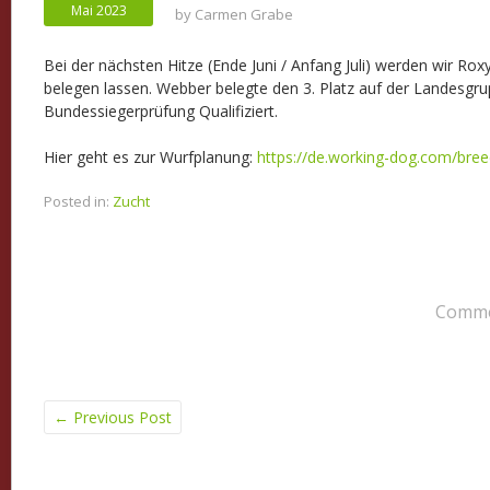
Mai 2023
by
Carmen Grabe
Bei der nächsten Hitze (Ende Juni / Anfang Juli) werden wir Ro
belegen lassen. Webber belegte den 3. Platz auf der Landesgrup
Bundessiegerprüfung Qualifiziert.
Hier geht es zur Wurfplanung:
https://de.working-dog.com/bre
Posted in:
Zucht
Commen
←
Previous Post