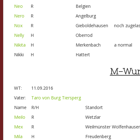
Neo
R
Belgien
Nero
R
Angelburg
Nox
R
Gieboldehausen
noch zugela
Nelly
H
Oberrod
Nikita
H
Merkenbach
a normal
Nikki
H
Hattert
M-Wur
WT:
11.09.2016
Vater:
Taro von Burg Tiersperg
Name
R/H
Standort
Meilo
R
Wetzlar
Mex
R
Weilmünster Wolfenhause
Mila
H
Freudenberg