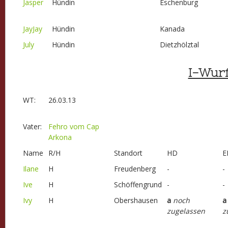
Jasper
Hündin
Eschenburg
JayJay
Hündin
Kanada
July
Hündin
Dietzhölztal
I-Wur
WT:
26.03.13
Vater:
Fehro vom Cap
Arkona
Name
R/H
Standort
HD
E
Ilane
H
Freudenberg
-
-
Ive
H
Schöffengrund
-
-
Ivy
H
Obershausen
a
noch
a
zugelassen
z