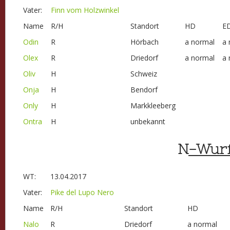
Vater:
Finn vom Holzwinkel
Name
R/H
Standort
HD
E
Odin
R
Hörbach
a normal
a 
Olex
R
Driedorf
a normal
a 
Oliv
H
Schweiz
Onja
H
Bendorf
Only
H
Markkleeberg
Ontra
H
unbekannt
N
-Wur
WT:
13.04.2017
Vater:
Pike del Lupo Nero
Name
R/H
Standort
HD
Nalo
R
Driedorf
a normal