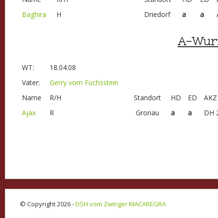
Baghira
H
Driedorf
a
a
A-Wur
WT:
18.04.08
Vater:
Gerry vom Fuchsstein
Name
R/H
Standort
HD
ED
AKZ
Ajax
R
Gronau
a
a
DH 
© Copyright 2026 -
DSH vom Zwinger MACAREGRA