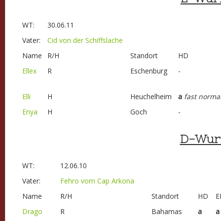
WT:
30.06.11
Vater:
Cid von der Schiffslache
Name
R/H
Standort
HD
Ellex
R
Eschenburg
-
Elli
H
Heuchelheim
a
fast norma
Enya
H
Goch
-
D-Wur
WT:
12.06.10
Vater:
Fehro vom Cap Arkona
Name
R/H
Standort
HD
E
Drago
R
Bahamas
a
a