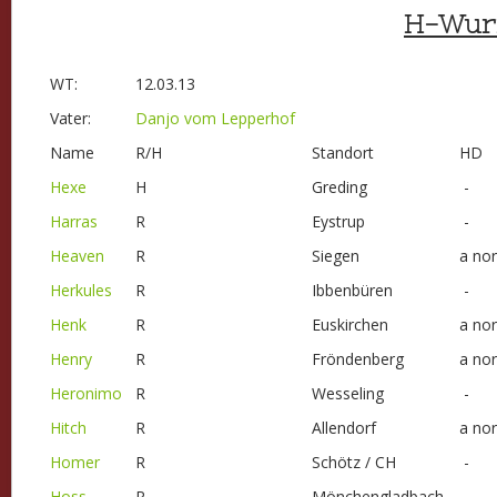
H-Wur
WT:
12.03.13
Vater:
Danjo vom Lepperhof
Name
R/H
Standort
HD
Hexe
H
Greding
-
Harras
R
Eystrup
-
Heaven
R
Siegen
a no
Herkules
R
Ibbenbüren
-
Henk
R
Euskirchen
a no
Henry
R
Fröndenberg
a no
Heronimo
R
Wesseling
-
Hitch
R
Allendorf
a no
Homer
R
Schötz / CH
-
Hoss
R
Mönchengladbach
-