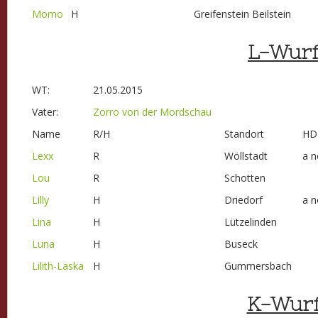
Momo
H
Greifenstein Beilstein
L-Wurf
WT:
21.05.2015
Vater:
Zorro von der Mordschau
Name
R/H
Standort
HD
Lexx
R
Wöllstadt
a n
Lou
R
Schotten
Lilly
H
Driedorf
a n
Lina
H
Lützelinden
Luna
H
Buseck
Lilith-Laska
H
Gummersbach
K-Wurf