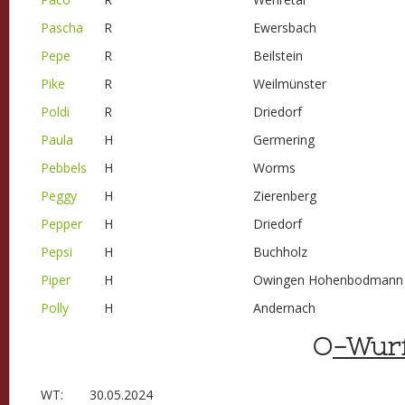
Pascha
R
Ewersbach
Pepe
R
Beilstein
Pike
R
Weilmünster
Poldi
R
Driedorf
Paula
H
Germering
Pebbels
H
Worms
Peggy
H
Zierenberg
Pepper
H
Driedorf
Pepsi
H
Buchholz
Piper
H
Owingen Hohenbodmann
Polly
H
Andernach
O
-Wur
WT:
30.05.2024