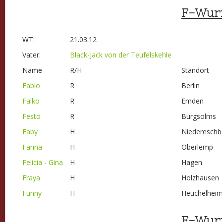
F-Wur
WT:
21.03.12
Vater:
Black-Jack von der Teufelskehle
Name
R/H
Standort
Fabio
R
Berlin
Falko
R
Emden
Festo
R
Burgsolms
Faby
H
Niedereschb
Farina
H
Oberlemp
Felicia - Gina
H
Hagen
Fraya
H
Holzhausen
Funny
H
Heuchelhei
E-Wur