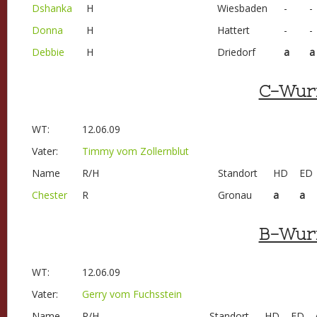
Dshanka
H
Wiesbaden
-
-
Donna
H
Hattert
-
-
Debbie
H
Driedorf
a
a
C-Wur
WT:
12.06.09
Vater:
Timmy vom Zollernblut
Name
R/H
Standort
HD
ED
Chester
R
Gronau
a
a
B-Wur
WT:
12.06.09
Vater:
Gerry vom Fuchsstein
Name
R/H
Standort
HD
ED