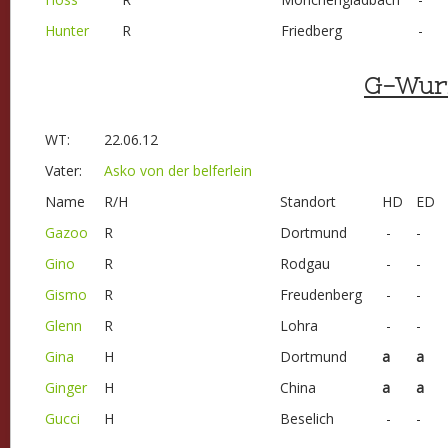
Hunter
R
Friedberg
-
G-Wur
WT:
22.06.12
Vater:
Asko von der belferlein
Name
R/H
Standort
HD
ED
Gazoo
R
Dortmund
-
-
Gino
R
Rodgau
-
-
Gismo
R
Freudenberg
-
-
Glenn
R
Lohra
-
-
Gina
H
Dortmund
a
a
Ginger
H
China
a
a
Gucci
H
Beselich
-
-