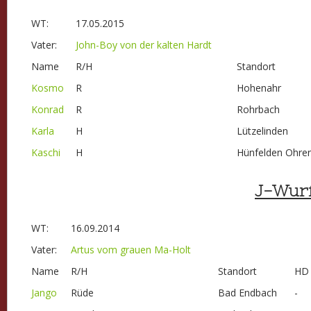
WT:
17.05.2015
Vater:
John-Boy von der kalten Hardt
Name
R/H
Standort
Kosmo
R
Hohenahr
Konrad
R
Rohrbach
Karla
H
Lützelinden
Kaschi
H
Hünfelden Ohre
J-Wur
WT:
16.09.2014
Vater:
Artus vom grauen Ma-Holt
Name
R/H
Standort
HD
Jango
Rüde
Bad Endbach
-