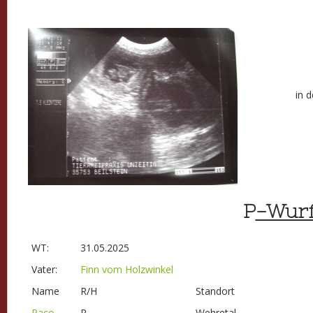
in 
P
-Wurf
WT:
31.05.2025
Vater:
Finn vom Holzwinkel
Name
R/H
Standort
Paco
R
Wehretal