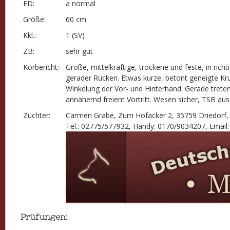
ED:
a normal
Größe:
60 cm
Kkl.:
1 (SV)
ZB:
sehr gut
Körbericht:
Große, mittelkräftige, trockene und feste, in ric
gerader Rücken. Etwas kurze, betont geneigte Kru
Winkelung der Vor- und Hinterhand. Gerade tret
annähernd freiem Vortritt. Wesen sicher, TSB ausg
Züchter:
Carmen Grabe, Zum Hofacker 2, 35759 Driedorf
Tel.: 02775/577932, Handy: 0170/9034207, Email
Prüfungen: