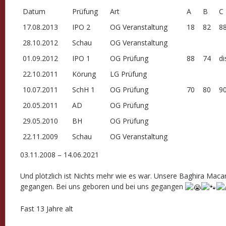
Datum
Prüfung
Art
A
B
C
17.08.2013
IPO 2
OG Veranstaltung
18
82
8
28.10.2012
Schau
OG Veranstaltung
01.09.2012
IPO 1
OG Prüfung
88
74
di
22.10.2011
Körung
LG Prüfung
10.07.2011
SchH 1
OG Prüfung
70
80
9
20.05.2011
AD
OG Prüfung
29.05.2010
BH
OG Prüfung
22.11.2009
Schau
OG Veranstaltung
03.11.2008 – 14.06.2021
Und plötzlich ist Nichts mehr wie es war. Unsere Baghira Macar
gegangen. Bei uns geboren und bei uns gegangen
Fast 13 Jahre alt