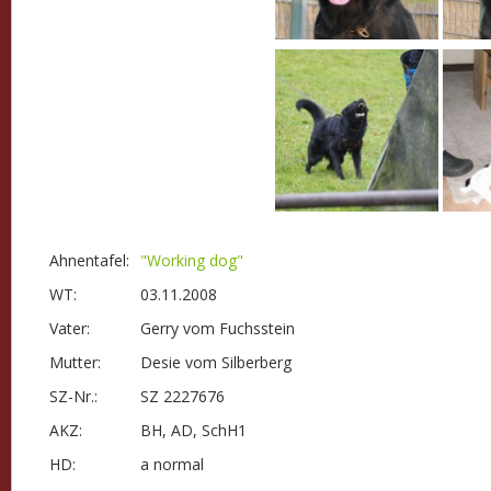
Ahnentafel:
"Working dog"
WT:
03.11.2008
Vater:
Gerry vom Fuchsstein
Mutter:
Desie vom Silberberg
SZ-Nr.:
SZ 2227676
AKZ:
BH, AD, SchH1
HD:
a normal